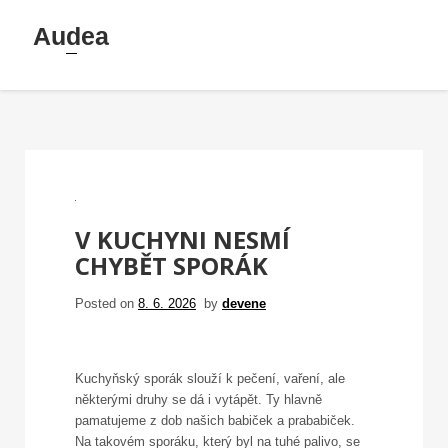
Skip
Audea
to
content
V KUCHYNI NESMÍ
CHYBĚT SPORÁK
Posted on
8. 6. 2026
by
devene
Kuchyňský sporák slouží k pečení, vaření, ale
některými druhy se dá i vytápět. Ty hlavně
pamatujeme z dob našich babiček a prababiček.
Na takovém sporáku, který byl na tuhé palivo, se