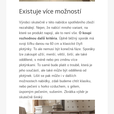
Existuje více možností
Výrobci skutečně v této nabídce spotřebního zboží
nezahálejí. Nejen, že nabízí mnoho variant, na
které se produkt napojí, ale to není vše.
O koupi
rozhodnou další kritéria
. Úplně běžný sporák má
svoji šířku danou na 60 cm a klasické čtyři
plotýnky. To ale nemusí být konečná fáze. Sporáky
lze zakoupit užší, menší, větší, širší, ale také
oddělené, s méně nebo pro změnu více
plotýnkami. To samé bude platit o troubě, která je
jeho součástí, ale také může být oddělená od
plotýnek. Lišit se pak může i v dalších
možnostech nabídky, zdali budeme chtít klasiku,
nebo pečení s horko vzduchem, s grilem,
úsporným pečením, sušením. Zkrátka výběr je
skutečně široký.