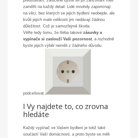
představám, zaručeně byste se při zařizování měli
zaměřit na každý detail. Lidé mnohdy zapomínají
na věci, bez kterých se jejich bydlení neobejde, ale
kvůli jejich malé velikosti jim nedávají žádnou
důležitost. Což je samozřejmě škoda.
Věřte tedy tomu, že třeba takové
zásuvky a
vypínače si zaslouží Vaši pozornost
, a rozhodně
byste jejich výběr neměli z žádného důvodu
podceňovat.
I Vy najdete to, co zrovna
hledáte
Každý
vypínač
ve Vašem bydlení je totiž také
součástí Vaší domácnosti, a proto byste se měli