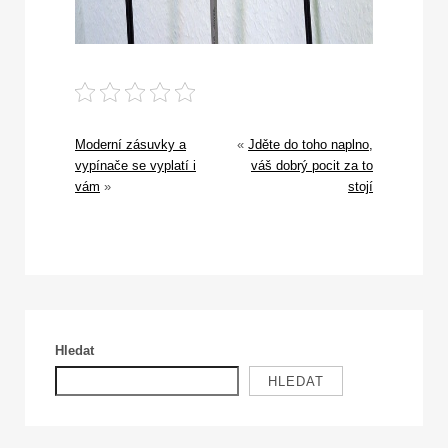
Moderní zásuvky a
«
Jděte do toho naplno,
vypínače se vyplatí i
váš dobrý pocit za to
vám
»
stojí
Hledat
HLEDAT