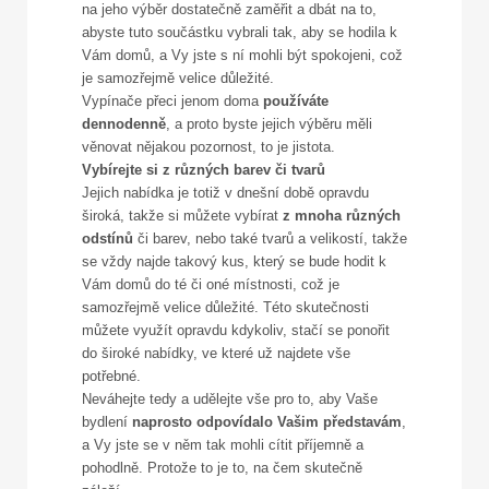
na jeho výběr dostatečně zaměřit a dbát na to,
abyste tuto součástku vybrali tak, aby se hodila k
Vám domů, a Vy jste s ní mohli být spokojeni, což
je samozřejmě velice důležité.
Vypínače přeci jenom doma
používáte
dennodenně
, a proto byste jejich výběru měli
věnovat nějakou pozornost, to je jistota.
Vybírejte si z různých barev či tvarů
Jejich nabídka je totiž v dnešní době opravdu
široká, takže si můžete vybírat
z mnoha různých
odstínů
či barev, nebo také tvarů a velikostí, takže
se vždy najde takový kus, který se bude hodit k
Vám domů do té či oné místnosti, což je
samozřejmě velice důležité. Této skutečnosti
můžete využít opravdu kdykoliv, stačí se ponořit
do široké nabídky, ve které už najdete vše
potřebné.
Neváhejte tedy a udělejte vše pro to, aby Vaše
bydlení
naprosto odpovídalo Vašim představám
,
a Vy jste se v něm tak mohli cítit příjemně a
pohodlně. Protože to je to, na čem skutečně