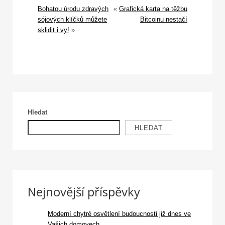
Bohatou úrodu zdravých
«
Grafická karta na těžbu
sójových klíčků můžete
Bitcoinu nestačí
sklidit i vy!
»
Hledat
HLEDAT
Nejnovější příspěvky
Moderní chytré osvětlení budoucnosti již dnes ve
Vašich domovech