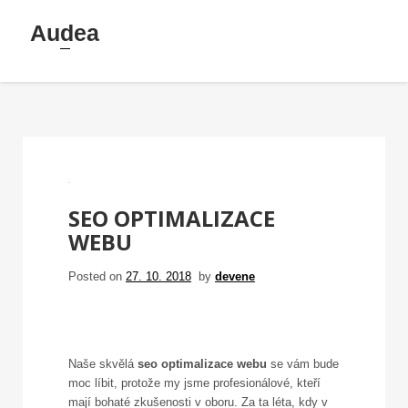
Skip
Audea
to
content
SEO OPTIMALIZACE
WEBU
Posted on
27. 10. 2018
by
devene
Naše skvělá
seo optimalizace webu
se vám bude
moc líbit, protože my jsme profesionálové, kteří
mají bohaté zkušenosti v oboru. Za ta léta, kdy v