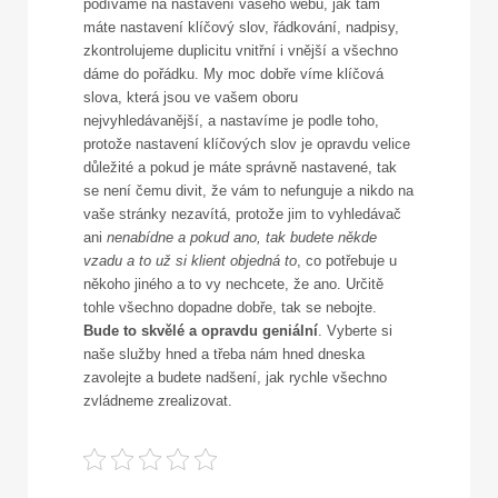
podíváme na nastavení vašeho webu, jak tam
máte nastavení klíčový slov, řádkování, nadpisy,
zkontrolujeme duplicitu vnitřní i vnější a všechno
dáme do pořádku. My moc dobře víme klíčová
slova, která jsou ve vašem oboru
nejvyhledávanější, a nastavíme je podle toho,
protože nastavení klíčových slov je opravdu velice
důležité a pokud je máte správně nastavené, tak
se není čemu divit, že vám to nefunguje a nikdo na
vaše stránky nezavítá, protože jim to vyhledávač
ani
nenabídne a pokud ano, tak budete někde
vzadu a to už si klient objedná to
, co potřebuje u
někoho jiného a to vy nechcete, že ano. Určitě
tohle všechno dopadne dobře, tak se nebojte.
Bude to skvělé a opravdu geniální
. Vyberte si
naše služby hned a třeba nám hned dneska
zavolejte a budete nadšení, jak rychle všechno
zvládneme zrealizovat.