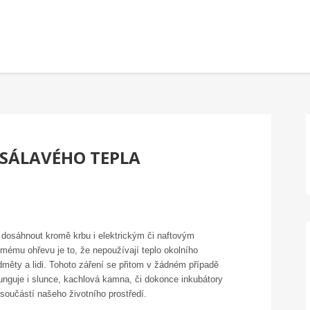
T SÁLAVÉHO TEPLA
é dosáhnout kromě krbu i elektrickým či naftovým
římému ohřevu je to, že nepoužívají teplo okolního
edměty a lidi. Tohoto záření se přitom v žádném případě
unguje i slunce, kachlová kamna, či dokonce inkubátory
 součástí našeho životního prostředí.