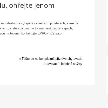
lu, ohřejte jenom
jsou ideální na vytápění ve velkých prostorách, které by
ktivitu, čisté spalování – to znamená žádný zápach,
adů na topení. Kontaktujte EPROFI.CZ s.r.o.!
«
Těšte se na komplexně příznivé ubytovací,
stravovací i léčebné služby