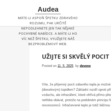
Skip
Audea
to
content
MÁTE-LI ASPOŇ ŠPETKU ZDRAVÉHO
ROZUMU, PAK URČITĚ
NEPODLEHNETE JEN TAK NĚJAKÉ
POCHYBNÉ NABÍDCE. A MÁTE-LI HO
VÍC NEŽ ŠPETKU, VYUŽIJETE NÁŠ
BEZPROBLÉMOVÝ WEB.
UŽIJTE SI SKVĚLÝ POCI
Posted on
11. 5. 2025
by
devene
Víte, že příjemný pocit sálavého tepla je možn
(dieselovým) topidlem? Základní rozdíl oproti p
vzduchu, ale infrazáření, které ohřívá přímo př
netřeba obávat, protože na podobném principu f
novorozenců. Infračervené teplo je totiž běžnou