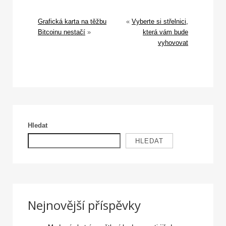
Grafická karta na těžbu
«
Vyberte si střelnici,
Bitcoinu nestačí
»
která vám bude
vyhovovat
Hledat
HLEDAT
Nejnovější příspěvky