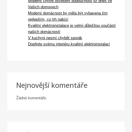
Moderní chytré osvětlení budoucnosti již dnes ve
Vašich domovech
Moderní domácnost by měla být vybavena tím
nejlepším, co trh nabízí
Kvalitní elektroinstalace je velmi důležitou součástí
našich domácností
V kuchyni nesmí chybět sporák
Dopřejte svému interiéru kvalitní elektroinstalaci
Nejnovější komentáře
Žádné komentáře.