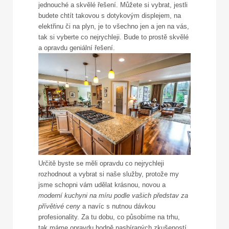
jednouché a skvělé řešení. Můžete si vybrat, jestli
budete chtít takovou s dotykovým displejem, na
elektřinu či na plyn, je to všechno jen a jen na vás,
tak si vyberte co nejrychleji. Bude to prostě skvělé
a opravdu geniální řešení.
Určitě byste se měli opravdu co nejrychleji
rozhodnout a vybrat si naše služby, protože my
jsme schopni vám udělat krásnou, novou a
moderní kuchyni na míru podle vašich představ za
přívětivé ceny
a navíc s nutnou dávkou
profesionality. Za tu dobu, co působíme na trhu,
tak máme opravdu hodně nasbíraných zkušeností.