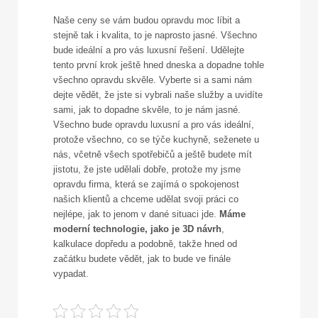
Naše ceny se vám budou opravdu moc líbit a
stejně tak i kvalita, to je naprosto jasné. Všechno
bude ideální a pro vás luxusní řešení. Udělejte
tento první krok ještě hned dneska a dopadne tohle
všechno opravdu skvěle. Vyberte si a sami nám
dejte vědět, že jste si vybrali naše služby a uvidíte
sami, jak to dopadne skvěle, to je nám jasné.
Všechno bude opravdu luxusní a pro vás ideální,
protože všechno, co se týče kuchyně, seženete u
nás, včetně všech spotřebičů a ještě budete mít
jistotu, že jste udělali dobře, protože my jsme
opravdu firma, která se zajímá o spokojenost
našich klientů a chceme udělat svoji práci co
nejlépe, jak to jenom v dané situaci jde.
Máme
moderní technologie, jako je 3D návrh
,
kalkulace dopředu a podobně, takže hned od
začátku budete vědět, jak to bude ve finále
vypadat.