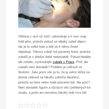
Většina z nich už totiž i přesluhuje a ti noví mají
hold plno, protože pokud se nějaký zubař objeví,
tak je to velké halo a lidé se k němu ihned
objednají. Takový zubař má pacienty hned, protože
zubařů je v dnešní době nedostatek. Pokud hledáte
ale zubaře, vyzkoušejte
zubaře v Praze
. Proč ale
zubařů není dostatek?
Problém je celkově ve
školství. Jako první věc je to, že je velmi těžké se
dostat celkově na fakultu zubního lékařství,
protože se bere velmi malé procento lidí. Ale proč?
Není dostatek figurín a různých věcí potřebných ke
studiu, a proto ani nemohou fakulty brát více lidí.