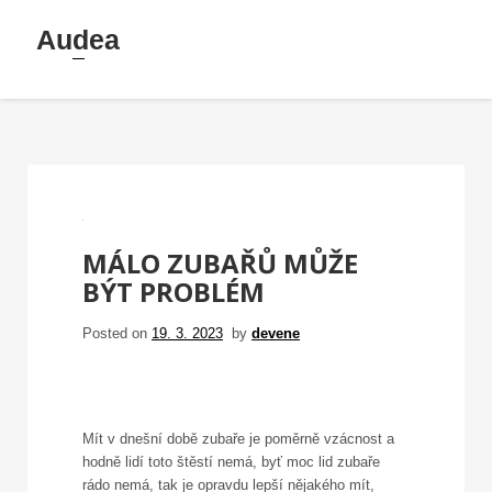
Skip
Audea
to
content
MÁLO ZUBAŘŮ MŮŽE
BÝT PROBLÉM
Posted on
19. 3. 2023
by
devene
Mít v dnešní době zubaře je poměrně vzácnost a
hodně lidí toto štěstí nemá, byť moc lid zubaře
rádo nemá, tak je opravdu lepší nějakého mít,