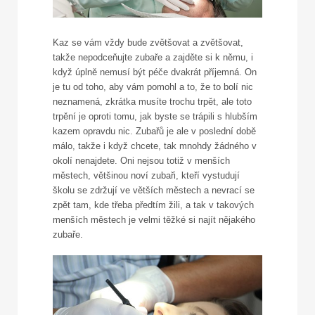
Kaz se vám vždy bude zvětšovat a zvětšovat,
takže nepodceňujte zubaře a zajděte si k němu, i
když úplně nemusí být péče dvakrát příjemná. On
je tu od toho, aby vám pomohl a to, že to bolí nic
neznamená, zkrátka musíte trochu trpět, ale toto
trpění je oproti tomu, jak byste se trápili s hlubším
kazem opravdu nic.
Zubařů je ale v poslední době
málo, takže i když chcete, tak mnohdy žádného v
okolí nenajdete. Oni nejsou totiž v menších
městech, většinou noví zubaři, kteří vystudují
školu se zdržují ve větších městech a nevrací se
zpět tam, kde třeba předtím žili, a tak v takových
menších městech je velmi těžké si najít nějakého
zubaře.