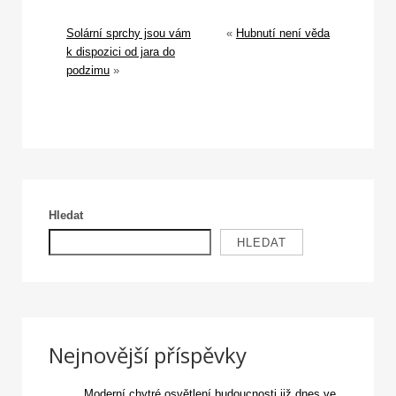
Solární sprchy jsou vám
«
Hubnutí není věda
k dispozici od jara do
podzimu
»
Hledat
HLEDAT
Nejnovější příspěvky
Moderní chytré osvětlení budoucnosti již dnes ve