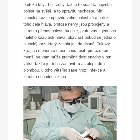
protože když bolí zuby, tak je to snad ta největší
bolest na světě, a to opravdu nechcete. Mít
hluboký kaz je opravdu velmi bolestivé a bolí z
toho celá hlava, protože nervy jsou propojeny a
zkrátka přenos bolesti funguje, proto vás z jednoho
malého kazu bolí hlava, obzvlášť pokud se jedná o
hluboký kaz, který zasahuje i do dásně. Takový
kaz, a i menší se musí ihned řešit, protože ten
menší se vám může proměnit dost snadno v ten
větší, takže je třeba zastavit to a zalepit díru
plombou, u toho většího zase hrozí infekce a
zkrátka odpadnutí zubu.